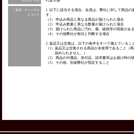
代金引換
お支払い方法
1. 以下に該当する場合、会員は、弊社に対して商品
ご返品・キャンセル
す。
について
（1） 申込み商品と異なる商品が届けられた場合
（2） 申込み数量と異なる数量が届けられた場合
（3） 届けられた商品に汚れ、傷、破損等の瑕疵があ
（4） その他弊社が相当と判断する場合
2. 返品又は交換は、以下の条件をすべて備えているこ
（1）
返品又は交換される商品が未使用であること（商
認められません。）
（2） 商品の付属品、添付品、請求書等はお届け時の
（3） その他、別途弊社が指定すること