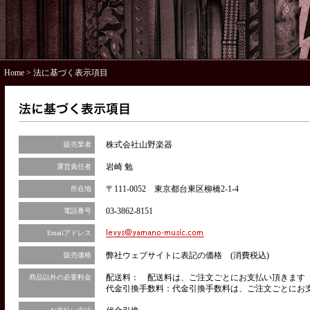
Home
> 法に基づく表示項目
株式会社山野楽器
販売業者
岩崎 勉
運営責任者
〒111-0052 東京都台東区柳橋2-1-4
所在地
03-3862-8151
電話番号
Emailアドレス
弊社ウェブサイトに表記の価格 (消費税込)
販売価格
配送料： 配送料は、ご注文ごとにお支払い頂きます（
商品以外の必要料金
代金引換手数料：代金引換手数料は、ご注文ごとにお支