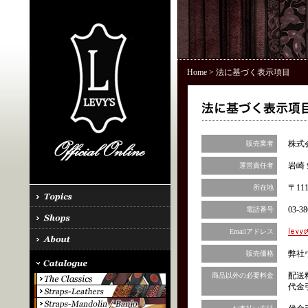
Home
> 法に基づく表示項目
株式
販売業者
岩崎 
運営責任者
〒11
所在地
03-38
電話番号
Emailアドレス
弊社
販売価格
配送
商品以外の必要料金
代金