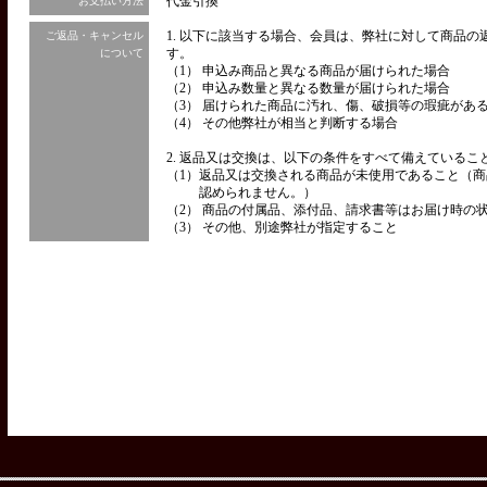
代金引換
お支払い方法
1. 以下に該当する場合、会員は、弊社に対して商品
ご返品・キャンセル
す。
について
（1） 申込み商品と異なる商品が届けられた場合
（2） 申込み数量と異なる数量が届けられた場合
（3） 届けられた商品に汚れ、傷、破損等の瑕疵があ
（4） その他弊社が相当と判断する場合
2. 返品又は交換は、以下の条件をすべて備えているこ
（1）
返品又は交換される商品が未使用であること（商
認められません。）
（2） 商品の付属品、添付品、請求書等はお届け時の
（3） その他、別途弊社が指定すること