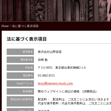
Home
> 法に基づく表示項目
株式会社山野楽器
販売業者
岩崎 勉
運営責任者
〒111-0052 東京都台東区柳橋2-1-4
所在地
03-3862-8151
電話番号
Emailアドレス
弊社ウェブサイトに表記の価格 (消費税込)
販売価格
配送料： 配送料は、ご注文ごとにお支払い頂きます（
商品以外の必要料金
代金引換手数料：代金引換手数料は、ご注文ごとにお支