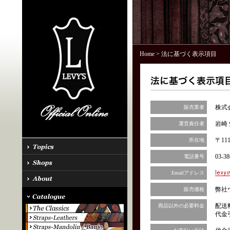
Home
> 法に基づく表示項目
株式
販売業者
岩崎 
運営責任者
〒11
所在地
03-38
電話番号
Emailアドレス
弊社
販売価格
配送
商品以外の必要料金
代金