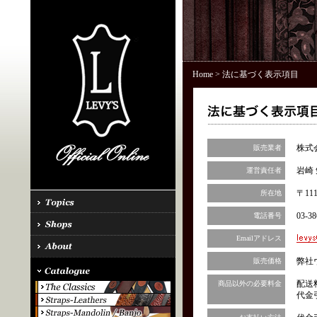
Home
> 法に基づく表示項目
株式
販売業者
岩崎 
運営責任者
〒11
所在地
03-38
電話番号
Emailアドレス
弊社
販売価格
配送
商品以外の必要料金
代金