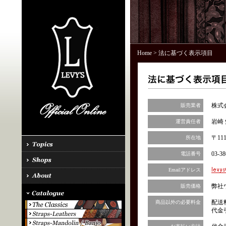
Home
> 法に基づく表示項目
株式
販売業者
岩崎 
運営責任者
〒11
所在地
03-38
電話番号
Emailアドレス
弊社
販売価格
配送
商品以外の必要料金
代金