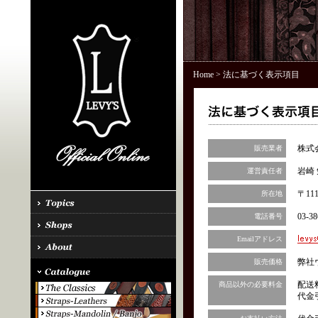
Home
> 法に基づく表示項目
株式
販売業者
岩崎 
運営責任者
〒11
所在地
03-38
電話番号
Emailアドレス
弊社
販売価格
配送
商品以外の必要料金
代金