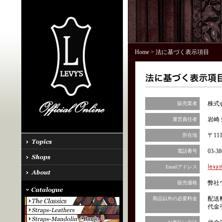
Home
> 法に基づく表示項目
株式
販売業者
岩崎 
運営責任者
〒11
所在地
03-38
電話番号
Emailアドレス
弊社
販売価格
配送
商品以外の必要料金
代金