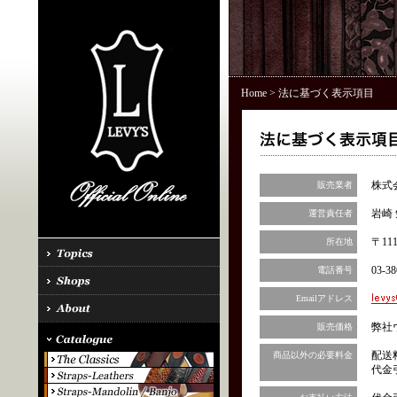
Home
> 法に基づく表示項目
株式
販売業者
岩崎 
運営責任者
〒11
所在地
03-38
電話番号
Emailアドレス
弊社
販売価格
配送
商品以外の必要料金
代金