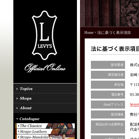
Home
> 法に基づく表示項目
株式
販売業者
岩崎 
運営責任者
〒11
所在地
03-38
電話番号
Emailアドレス
弊社
販売価格
配送
商品以外の必要料金
代金