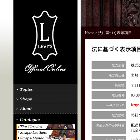
Home
> 法に基づく表示項目
株式
販売業者
岩崎 
運営責任者
〒11
所在地
03-38
電話番号
Emailアドレス
弊社
販売価格
配送
商品以外の必要料金
代金