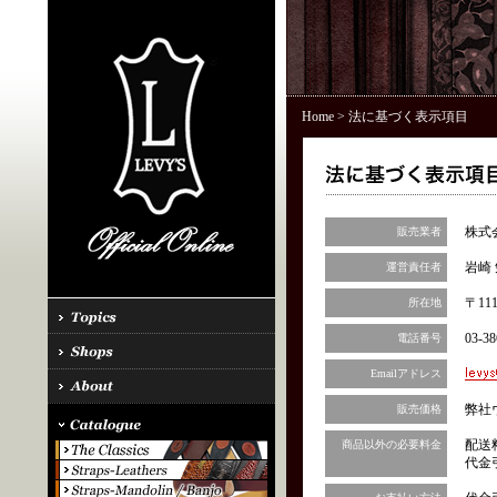
Home
> 法に基づく表示項目
株式
販売業者
岩崎 
運営責任者
〒11
所在地
03-38
電話番号
Emailアドレス
弊社
販売価格
配送
商品以外の必要料金
代金