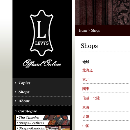
Home
> Shops
北海道
東北
関東
信越・北陸
東海
近畿
中国