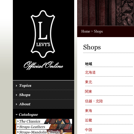
Home
> Shops
北海道
東北
関東
信越・北陸
東海
近畿
中国