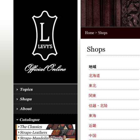
Home
> Shops
北海道
東北
関東
信越・北陸
東海
近畿
中国