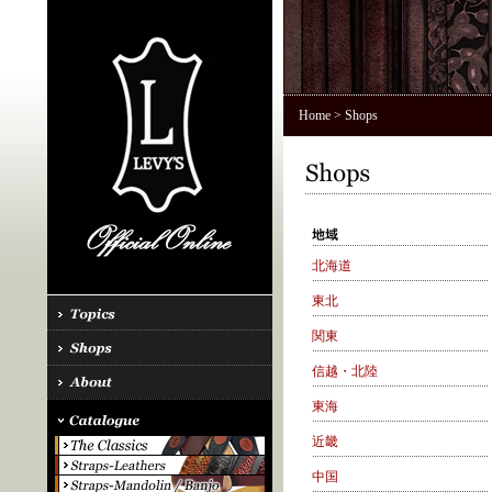
Home
> Shops
北海道
東北
関東
信越・北陸
東海
近畿
中国