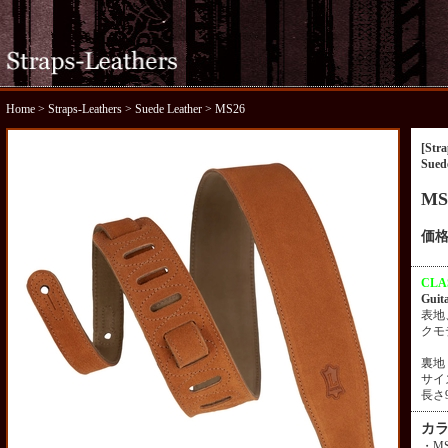
Home
>
Straps-Leathers
>
Suede Leather
> MS26
[Stra
Sued
MS
価格
CLA
Guit
表地
クモ
裏地
サイ
長さ
カ
・MS