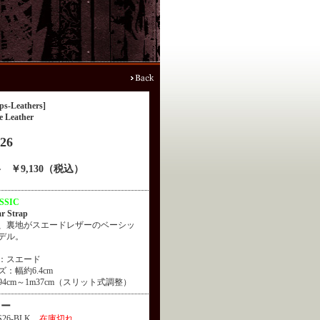
ps-Leathers]
e Leather
26
 ￥9,130（税込）
SSIC
ar Strap
、裏地がスエードレザーのベーシッ
デル。
：スエード
ズ：幅約6.4cm
94cm～1m37cm（スリット式調整）
ラー
26-BLK
在庫切れ